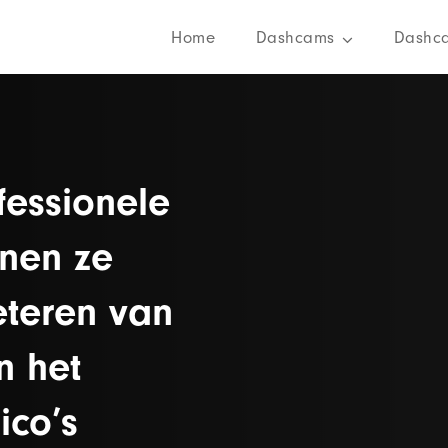
Home
Dashcams
Dashc
essionele
nnen ze
eteren van
n het
ico’s