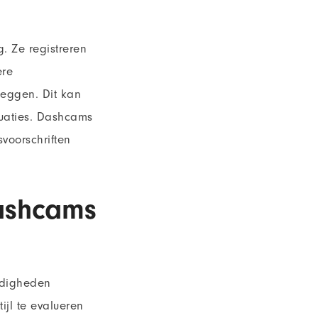
. Ze registreren
ere
 leggen. Dit kan
tuaties. Dashcams
voorschriften
dashcams
rdigheden
jl te evalueren