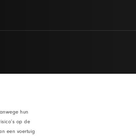
 vanwege hun
isico’s op de
an een voertuig