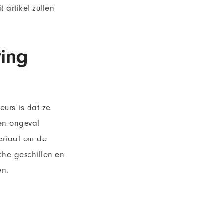
 artikel zullen
ring
urs is dat ze
een ongeval
eriaal om de
sche geschillen en
en.